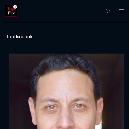
topflixbr.ink