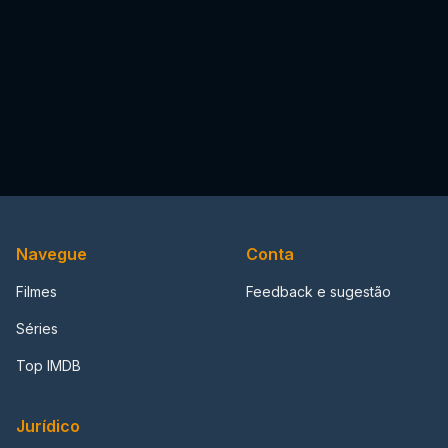
Navegue
Conta
Filmes
Feedback e sugestão
Séries
Top IMDB
Jurídico