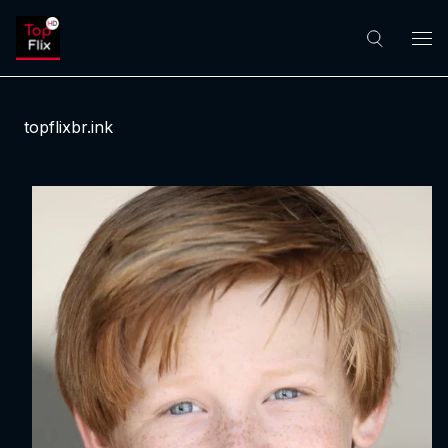
topflixbr.ink