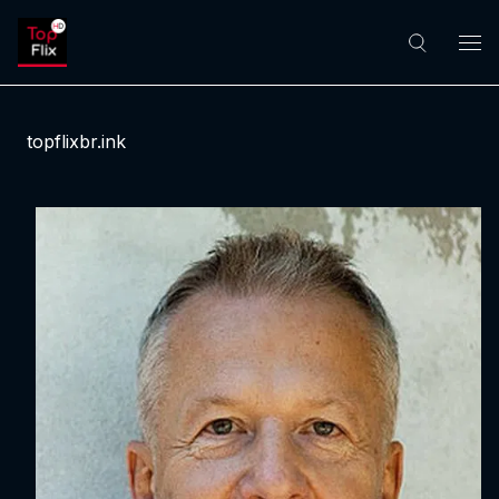
topflixbr.ink