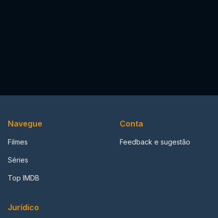
Navegue
Conta
Filmes
Feedback e sugestão
Séries
Top IMDB
Jurídico