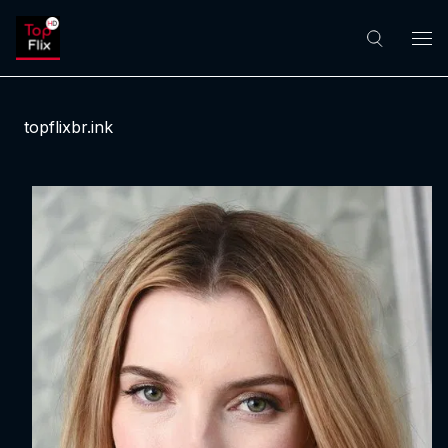
topflixbr.ink