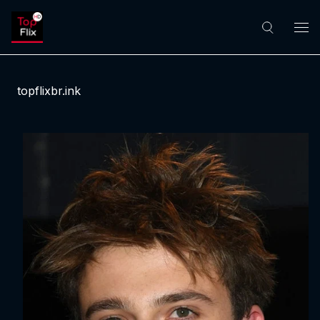
topflixbr.ink