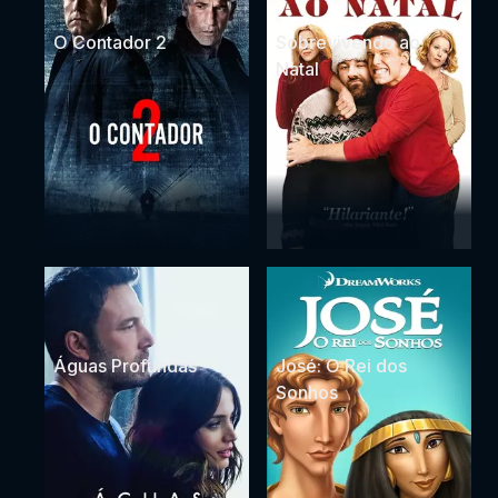
O Contador 2
Sobrevivendo ao
Natal
Águas Profundas
José: O Rei dos
Sonhos