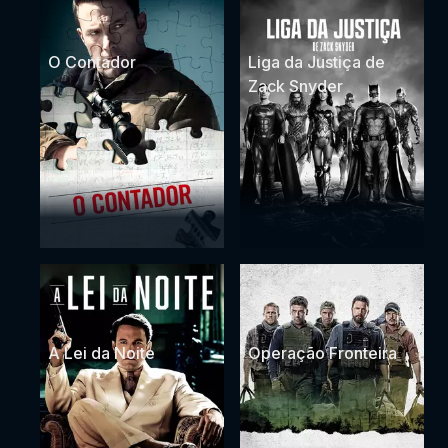
O Contador
Liga da Justiça de
Zack Snyder
A Lei da Noite
Operação Fronteira