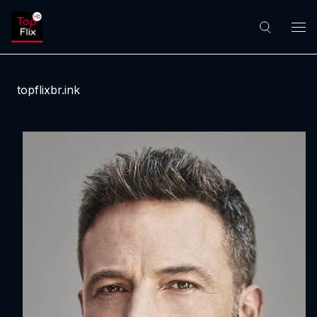
topflixbr.ink