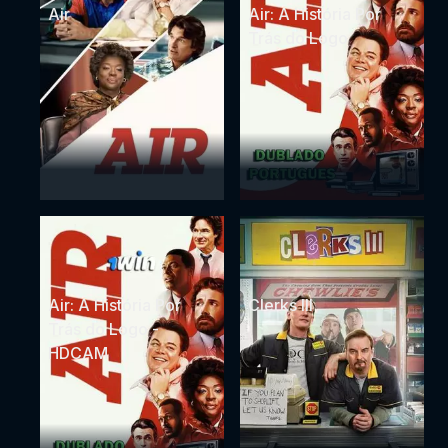
Air
Air: A História Por
Trás do Logo
Air: A História Por
Clerks III
Trás do Logo -
HDCAM