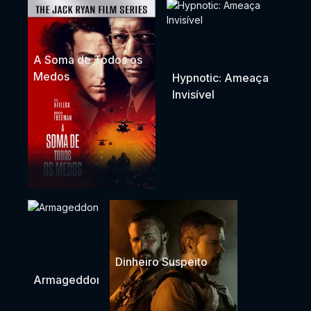
A Soma de Todos os
Medos
Hypnotic: Ameaça
Invisível
Dinheiro Suspeito
Armageddon