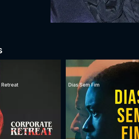
s
 Retreat
Dias Sem Fim