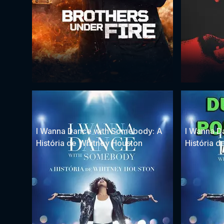
I Wanna Dance with Somebody: A
I Wanna D
História de Whitney Houston
História 