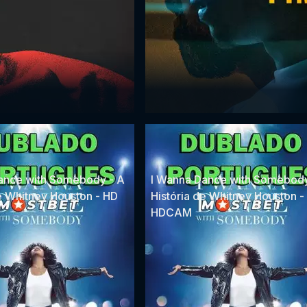
ance with Somebody - A
I Wanna Dance with Somebody
de Whitney Houston - HD
História de Whitney Houston -
HDCAM