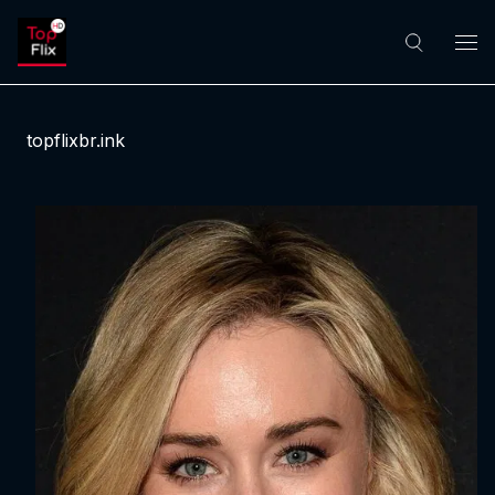
topflixbr.ink