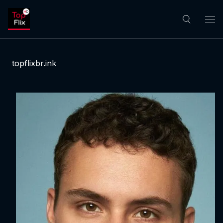
topflixbr.ink