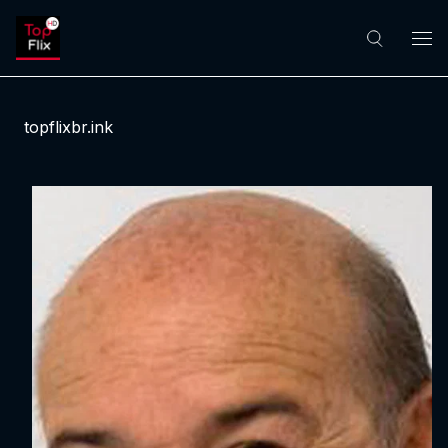
topflixbr.ink