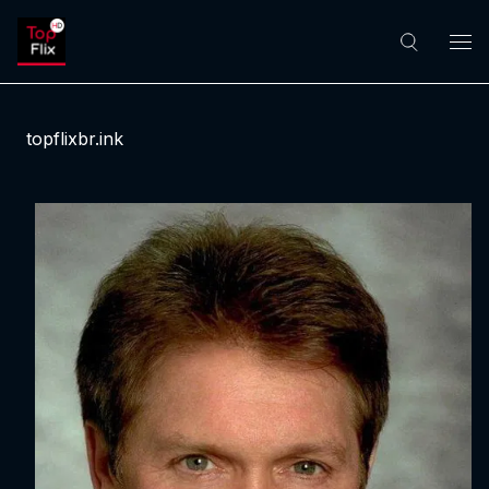
topflixbr.ink