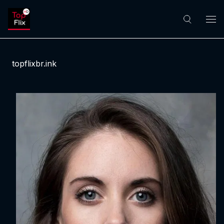
topflixbr.ink