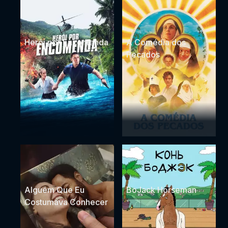
Herói por Encomenda
A Comédia dos
Pecados
Alguém Que Eu
BoJack Horseman
Costumava Conhecer