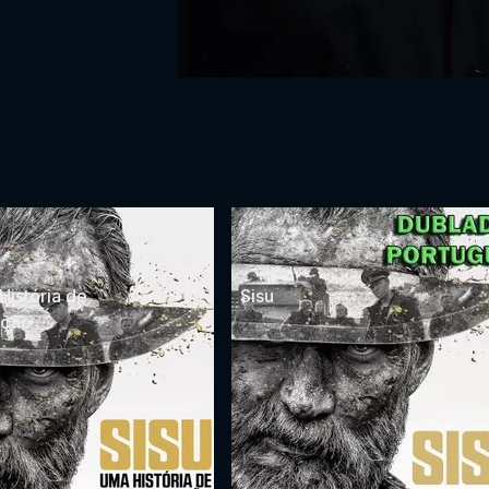
História de
Sisu
ação