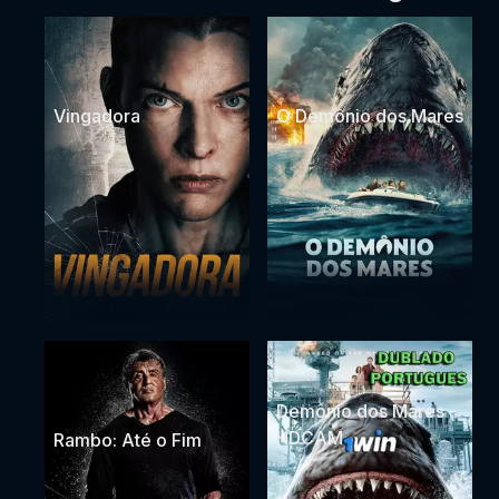
Vingadora
O Demônio dos Mares
Demônio dos Mares -
HDCAM
Rambo: Até o Fim