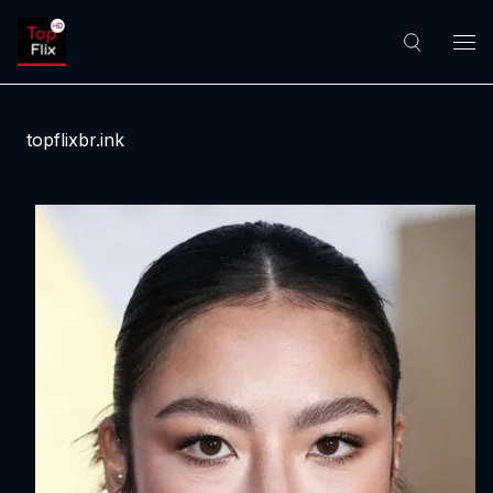
topflixbr.ink