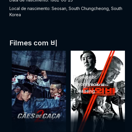
Local de nascimento: Seosan, South Chungcheong, South
Korea
Filmes com 비
Cães de Caça
Daewoebi:
Gwonryeok-ui
Tansaeng