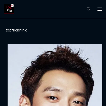
topflixbr.ink