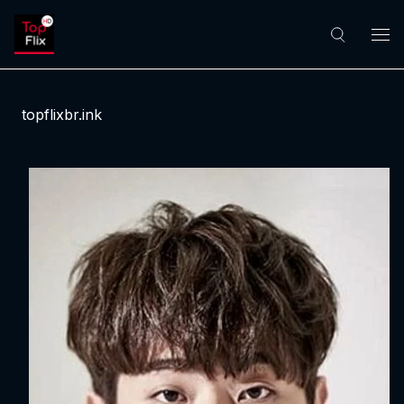
topflixbr.ink