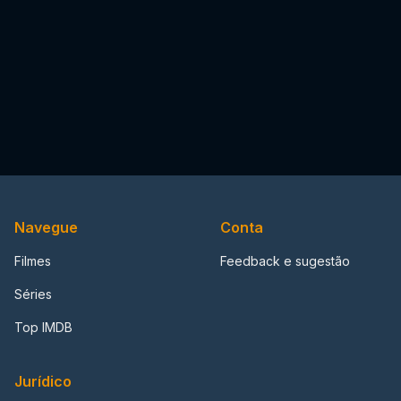
Navegue
Conta
Filmes
Feedback e sugestão
Séries
Top IMDB
Jurídico