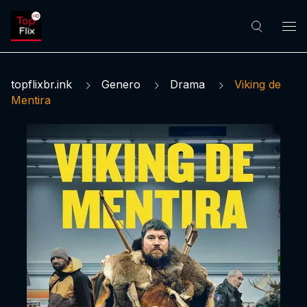
topflixbr.ink
Genero
Drama
Viking de
Mentira