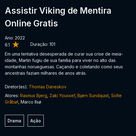
Assistir Viking de Mentira
Online Gratis
Ano: 2022
Duração:
101
6.1
Em uma tentativa desesperada de curar sua crise de meia-
idade, Martin fugiu de sua família para viver no alto das
montanhas norueguesas. Caçando e coletando como seus
ancestrais faziam milhares de anos atrás.
Diretor(es):
Thomas Daneskov
Atores:
Rasmus Bjerg
,
Zaki Youssef
,
Bjørn Sundquist
,
Sofie
Gråbøl
, Marco Ilsø
Drama
Ação