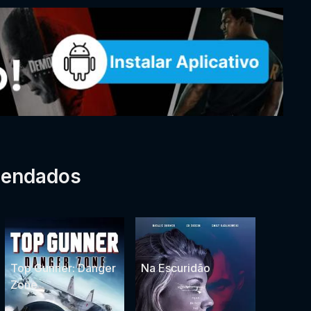
mendados
Top Gunner: Danger
Na Escuridão
Zone