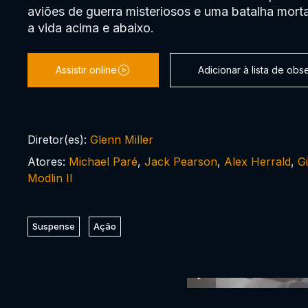
aviões de guerra misteriosos e uma batalha mor
a vida acima e abaixo.
Assistir online
Adicionar à lista de ob
Diretor(es):
Glenn Miller
Atores:
Michael Paré
,
Jack Pearson
,
Alex Herrald
,
G
Modlin II
Suspense
Ação