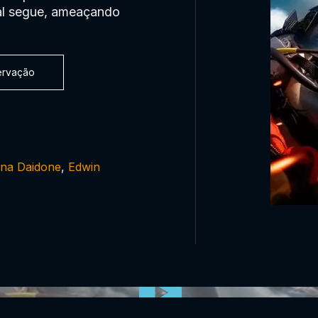
tal segue, ameaçando
servação
ina Daidone
,
Edwin
0:00:00 /
0:00