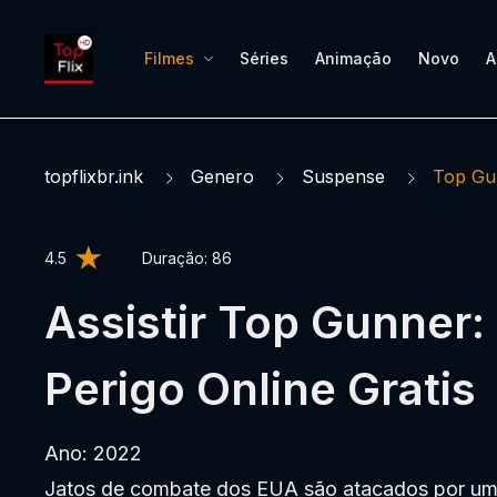
Filmes
Séries
Animação
Novo
A
topflixbr.ink
Genero
Suspense
Top Gu
4.5
Duração:
86
Assistir Top Gunner:
Perigo Online Gratis
Ano: 2022
Jatos de combate dos EUA são atacados por um