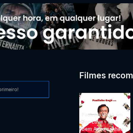
Filmes reco
rimeiro!
Paulinho Gogó em
Top Love – Só e
Bem Acompanhado