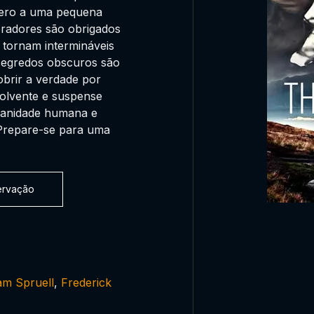
pero a uma pequena
oradores são obrigados
e tornam intermináveis
 segredos obscuros são
obrir a verdade por
olvente e suspense
 sanidade humana e
 Prepare-se para uma
servação
am Spruell
,
Frederick