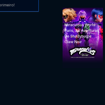
rimeiro!
Miraculous World:
Paris, As Aventuras
De Shadybug e
Claw Noir