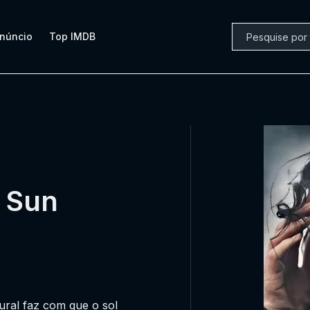
núncio
Top IMDB
g Sun
ral faz com que o sol