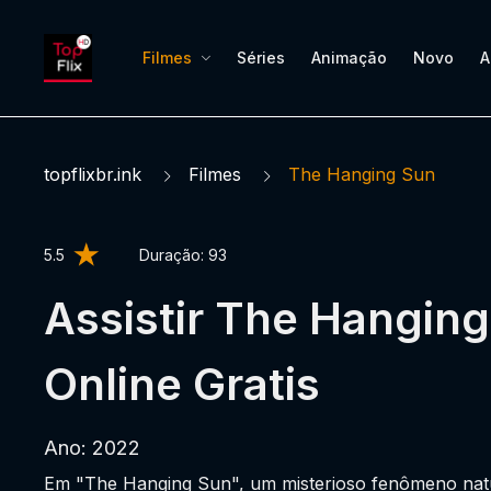
Filmes
Séries
Animação
Novo
A
topflixbr.ink
Filmes
The Hanging Sun
5.5
Duração:
93
Assistir The Hangin
Online Gratis
Ano: 2022
Em "The Hanging Sun", um misterioso fenômeno natu