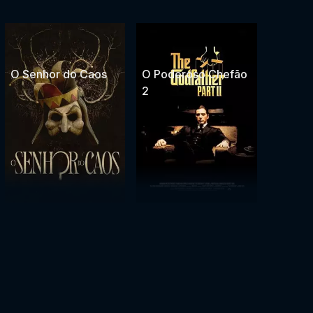
O Senhor do Caos
O Poderoso Chefão
2