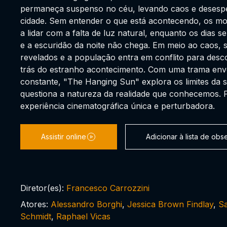
permaneça suspenso no céu, levando caos e deses
cidade. Sem entender o que está acontecendo, os m
a lidar com a falta de luz natural, enquanto os dias s
e a escuridão da noite não chega. Em meio ao caos,
revelados e a população entra em conflito para desc
trás do estranho acontecimento. Com uma trama env
constante, "The Hanging Sun" explora os limites da
questiona a natureza da realidade que conhecemos.
experiência cinematográfica única e perturbadora.
Assistir online
Adicionar à lista de ob
Diretor(es):
Francesco Carrozzini
Atores:
Alessandro Borghi
,
Jessica Brown Findlay
,
S
Schmidt
,
Raphael Vicas