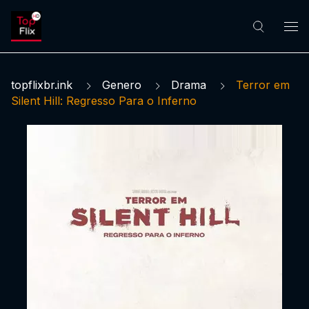
topflixbr.ink
Genero
Drama
Terror em
Silent Hill: Regresso Para o Inferno