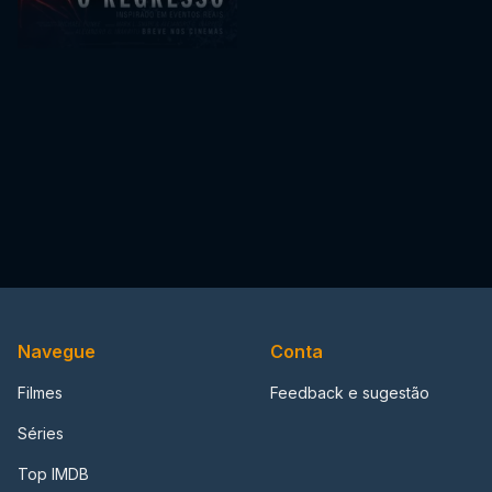
Navegue
Conta
Filmes
Feedback e sugestão
Séries
Top IMDB