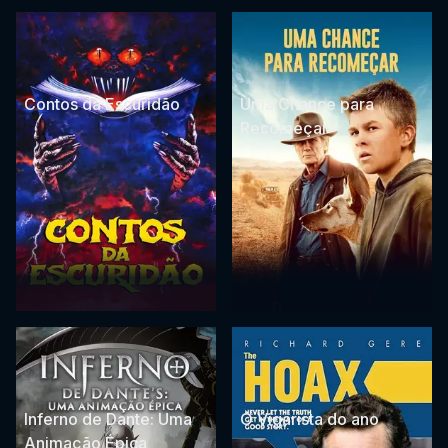
Contos da Escuridão
Uma Chance para
Recomeçar
Inferno de Dante: Uma
O Vigarista do ano
Animação Épica