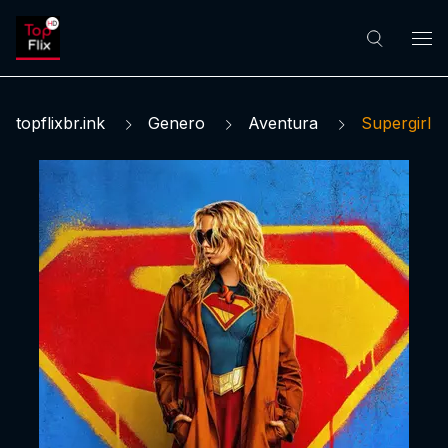
topflixbr.ink
Genero
Aventura
Supergirl