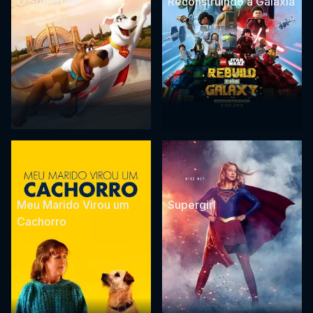
O Supercão
Reconstruindo a Galáxia
Meu Marido Virou um
Supergirl
Cachorro