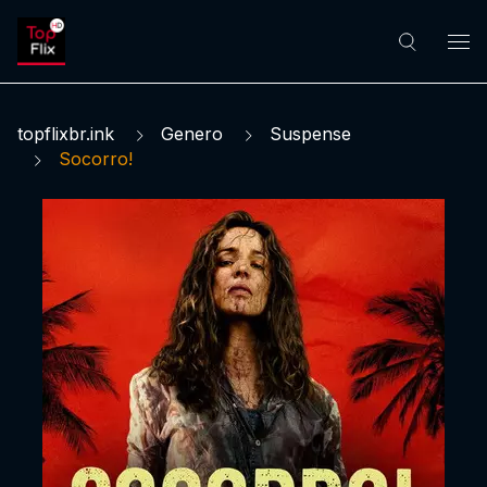
topflixbr.ink
Genero
Suspense
Socorro!