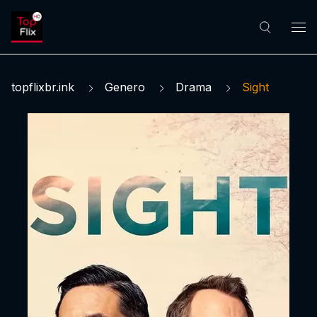
topflixbr.ink
Genero
Drama
Sight