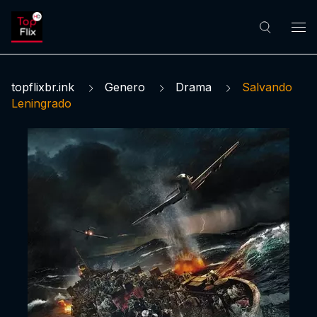
topflixbr.ink
Genero
Drama
Salvando
Leningrado