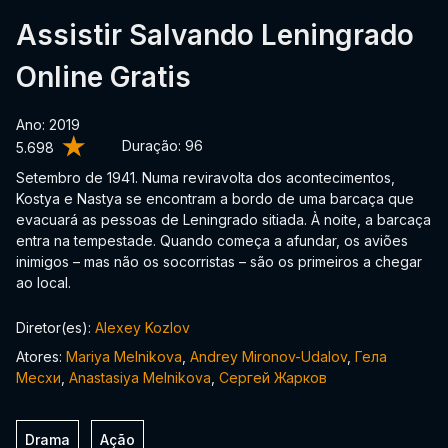
Assistir Salvando Leningrado
Online Gratis
Ano: 2019
Duração:
96
5.698
Setembro de 1941. Numa reviravolta dos acontecimentos,
Kostya e Nastya se encontram a bordo de uma barcaça que
evacuará as pessoas de Leningrado sitiada. À noite, a barcaça
entra na tempestade. Quando começa a afundar, os aviões
inimigos – mas não os socorristas – são os primeiros a chegar
ao local.
Diretor(es):
Alexey Kozlov
Atores:
Mariya Melnikova
,
Andrey Mironov-Udalov
,
Гела
Месхи
,
Anastasiya Melnikova
,
Сергей Жарков
Drama
Ação