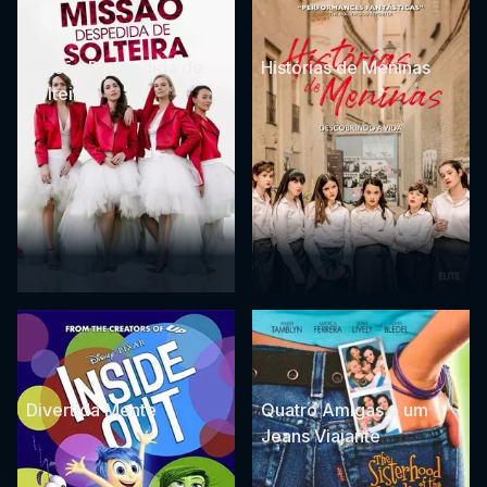
Missão Despedida de
Histórias de Meninas
Solteira
Divertida Mente
Quatro Amigas e um
Jeans Viajante