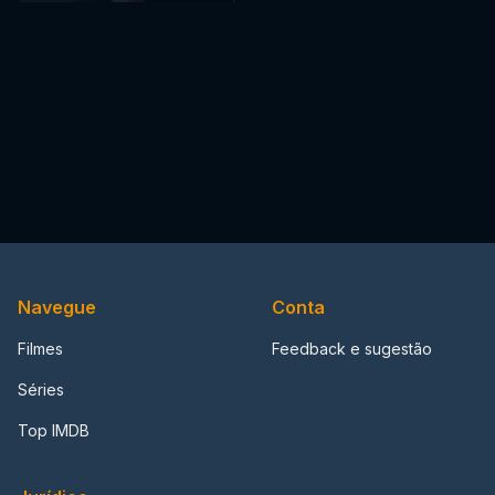
Navegue
Conta
Filmes
Feedback e sugestão
Séries
Top IMDB