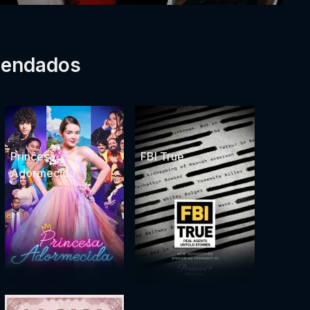
mendados
Princesa
FBI True
Adormecida