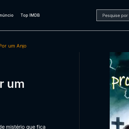
núncio
Top IMDB
 Por um Anjo
or um
e mistério que fica