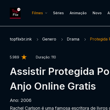
Filmes
Séries
Animação
Novo
A
topflixbr.ink
Genero
Drama
Protegida
5.989
Duração:
110
Assistir Protegida P
Anjo Online Gratis
Ano: 2006
Rachel Carlson é uma famosa escritora de livros d