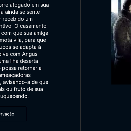
orre afogado em sua
a ainda se sente
er recebido um
ntivo. O casamento
z com que sua amiga
ota vila, para que
oucos se adapta à
volve com Angus
uma ilha deserta
 possa retornar à
e ameaçadoras
, avisando-a de que
is ou fruto de sua
louquecendo.
servação