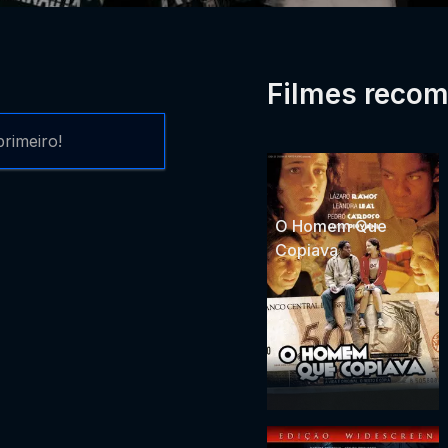
Filmes reco
rimeiro!
O Homem Que
Copiava