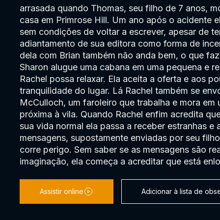
arrasada quando Thomas, seu filho de 7 anos, m
casa em Primrose Hill. Um ano após o acidente el
sem condições de voltar a escrever, apesar de t
adiantamento de sua editora como forma de ince
dela com Brian também não anda bem, o que fa
Sharon alugue uma cabana em uma pequena e rem
Rachel possa relaxar. Ela aceita a oferta e aos p
tranquilidade do lugar. Lá Rachel também se en
McCulloch, um faroleiro que trabalha e mora em 
próxima à vila. Quando Rachel enfim acredita que
sua vida normal ela passa a receber estranhas 
mensagens, supostamente enviadas por seu filho
corre perigo. Sem saber se as mensagens são rea
imaginação, ela começa a acreditar que está en
Assistir online
Adicionar à lista de ob