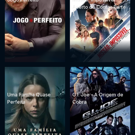
Acerto de Contas Parte
1
Uma Família Quase
G.I. Joe - A Origem de
Perfeita
Cobra