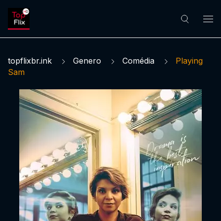
topflixbr.ink
Genero
Comédia
Playing
Sam