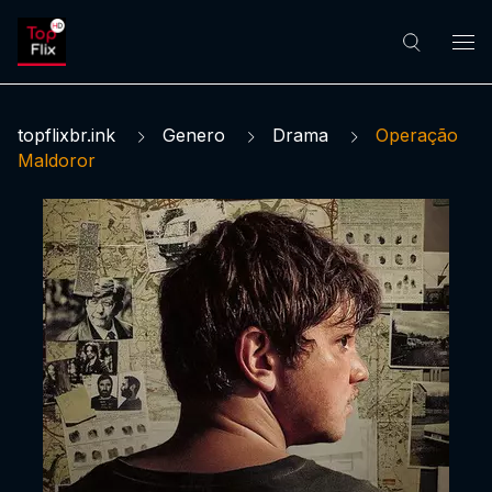
topflixbr.ink
Genero
Drama
Operação
Maldoror