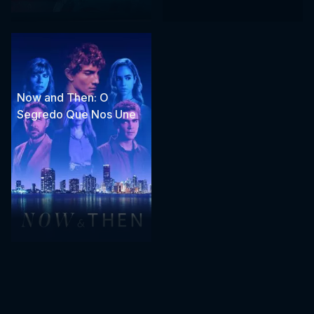
Now and Then: O
Segredo Que Nos Une