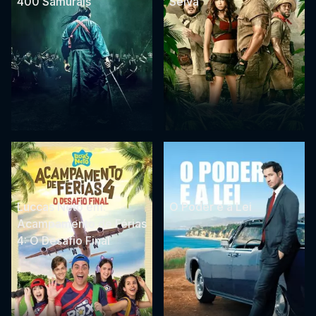
400 Samurais
Selva
Luccas Neto em:
O Poder e a Lei
Acampamento de Férias
4: O Desafio Final