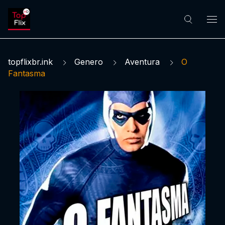
topflixbr.ink
Genero
Aventura
O
Fantasma