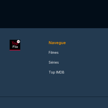
Navegue
Filmes
Séries
Top IMDB