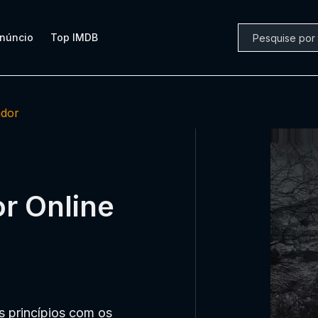
núncio
Top IMDB
ador
or Online
s princípios com os