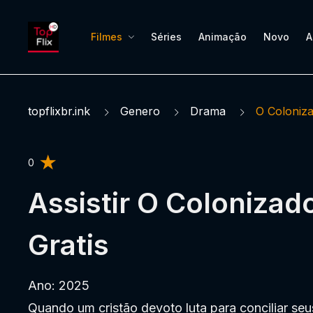
Filmes
Séries
Animação
Novo
A
topflixbr.ink
Genero
Drama
O Coloniz
0
Assistir O Colonizad
Gratis
Ano: 2025
Quando um cristão devoto luta para conciliar seu