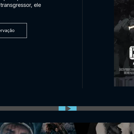
transgressor, ele
servação
0:00:00 /
0:00