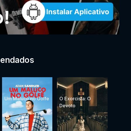
mendados
Um Maluco no Golfe
O Exorcista: O
Devoto