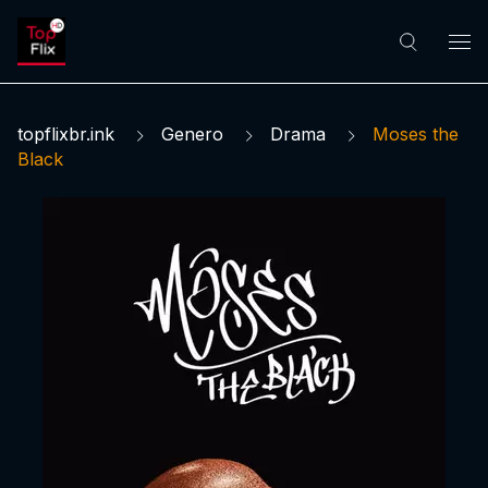
topflixbr.ink
Genero
Drama
Moses the
Black