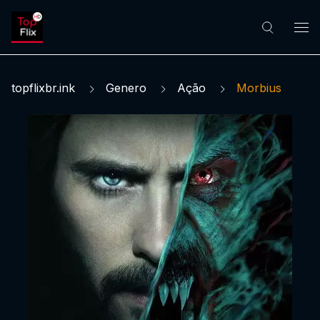
topflixbr.ink
Genero
Ação
Morbius