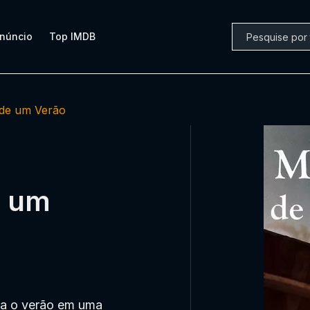
núncio
Top IMDB
de um Verão
e um
sa o verão em uma