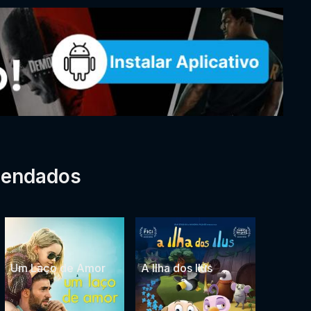
mendados
Um Laço de Amor
A Ilha dos Ilús