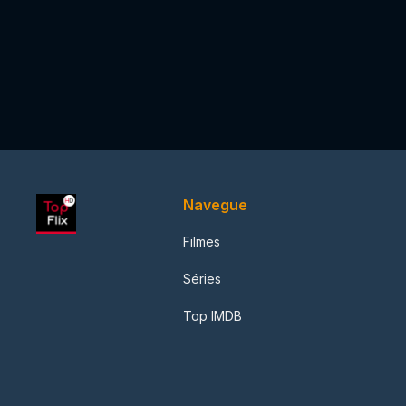
Navegue
Filmes
Séries
Top IMDB