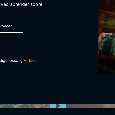
, vão aprender sobre
servação
 Sigurðsson,
Pekka
0:00:00 /
0:00