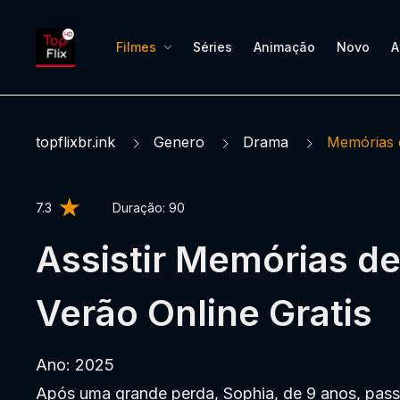
Filmes
Séries
Animação
Novo
A
topflixbr.ink
Genero
Drama
Memórias 
7.3
Duração:
90
Assistir Memórias d
Verão Online Gratis
Ano: 2025
Após uma grande perda, Sophia, de 9 anos, pas