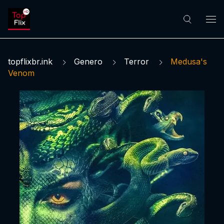
topflixbr.ink
Genero
Terror
Medusa's
Venom