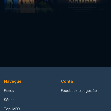
Navegue
Conta
Filmes
Feedback e sugestão
Séries
Top IMDB