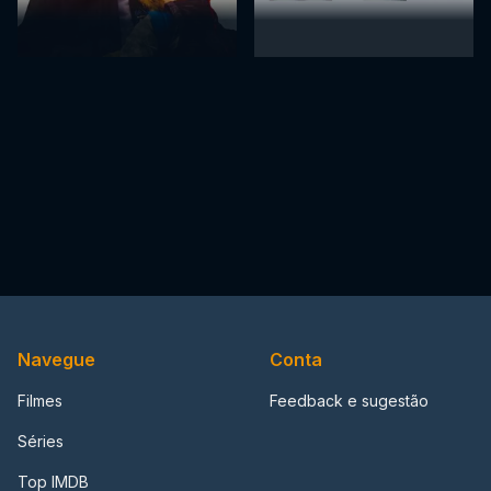
Navegue
Conta
Filmes
Feedback e sugestão
Séries
Top IMDB