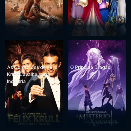
As Confissões de Félix
O Príncipe Dragão
Krull: Cavalheiro de
Indústria