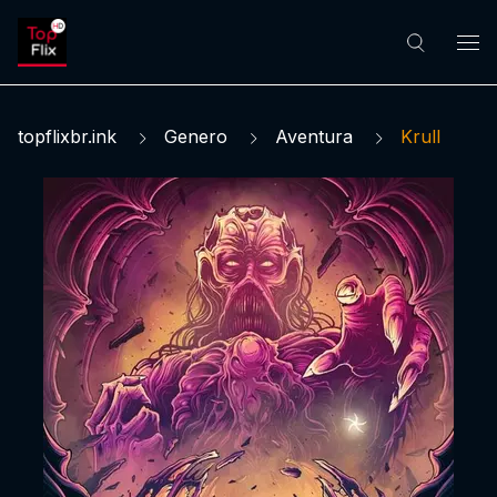
topflixbr.ink
Genero
Aventura
Krull