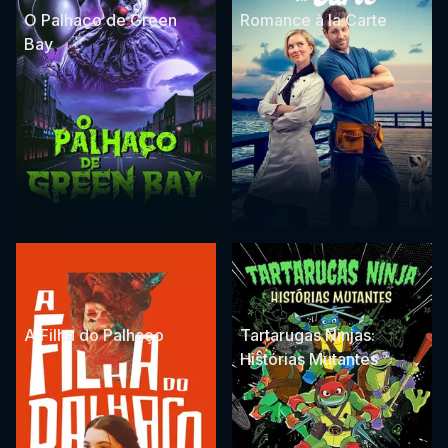
O Palhaço de Green
Romance à la Carte
Bay
A Filha do Palhaço
Tartarugas Ninjas:
Histórias Mutantes