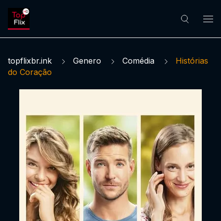
topflixbr.ink
Genero
Comédia
Histórias
do Coração