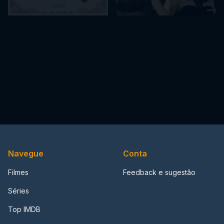
Navegue
Conta
Filmes
Feedback e sugestão
Séries
Top IMDB