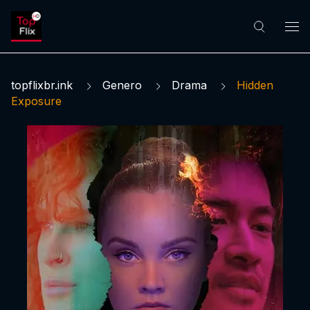
topflixbr.ink
Genero
Drama
Hidden
Exposure