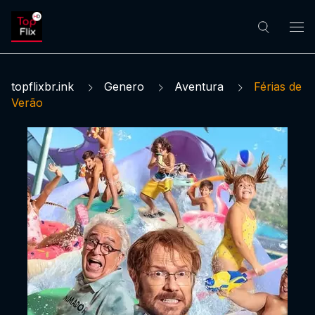
topflixbr.ink
Genero
Aventura
Férias de
Verão