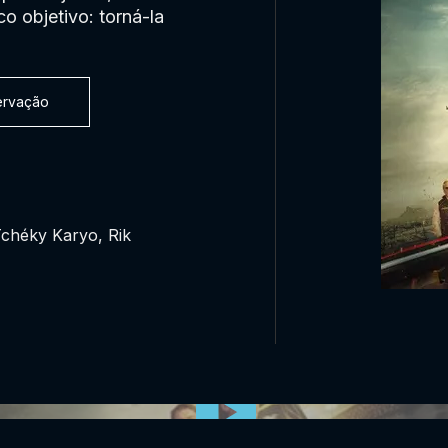
o objetivo: torná-la
servação
Tchéky Karyo, Rik
0:00:00 /
0:00