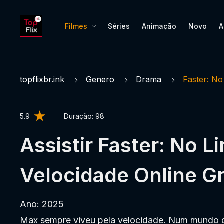
Filmes
Séries
Animação
Novo
A
topflixbr.ink
Genero
Drama
Faster: No
5.9
Duração:
98
Assistir Faster: No L
Velocidade Online Gr
Ano: 2025
Max sempre viveu pela velocidade. Num mundo q