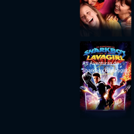
As Aventuras de
Sharkboy e Lavagirl