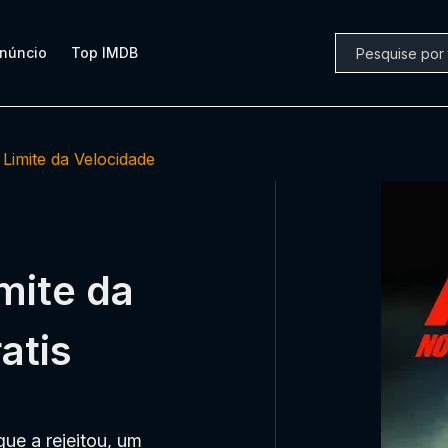
núncio
Top IMDB
 Limite da Velocidade
imite da
atis
ue a rejeitou, um