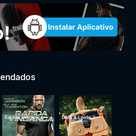
mendados
Rápida Vingança
Debi & Lóide 2