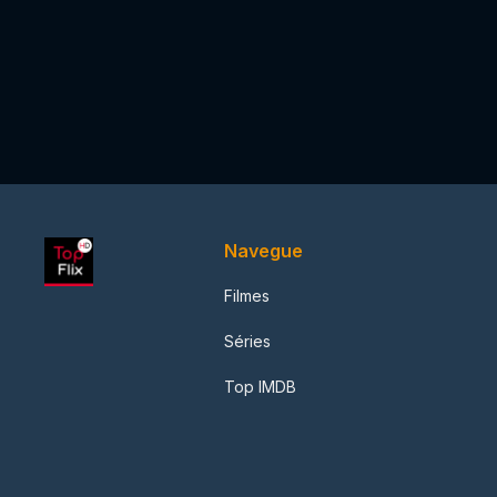
Navegue
Filmes
Séries
Top IMDB