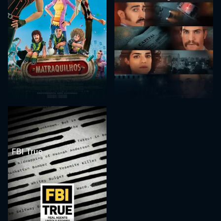
FBI True