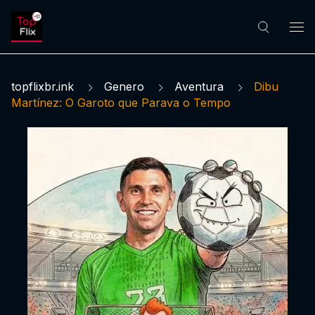
topflixbr.ink
Genero
Aventura
Dibu
Martínez: O Garoto que Parava o Tempo