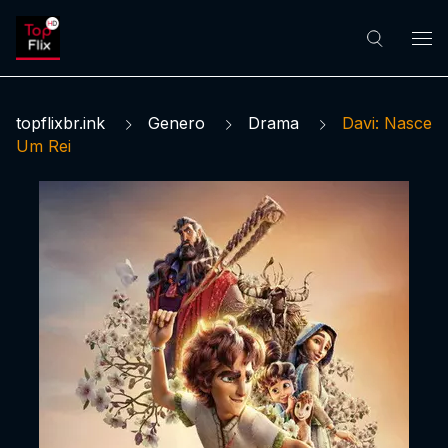
topflixbr.ink
Genero
Drama
Davi: Nasce
Um Rei