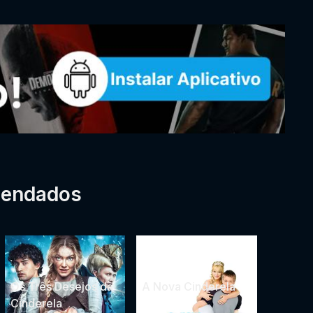
mendados
Os Três Desejos da
A Nova Cinderela
Cinderela