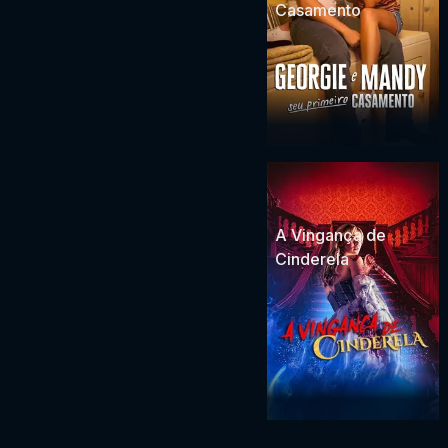
Casamento
A Vingança de
Cinderela