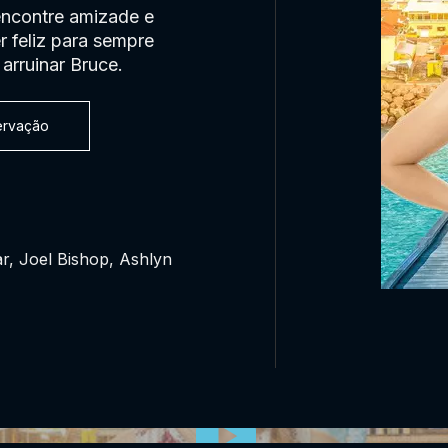
encontre amizade e
r feliz para sempre
arruinar Bruce.
servação
, Joel Bishop, Ashlyn
0:00:00 /
0:00