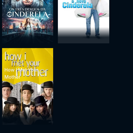
How I Met Your
Mother