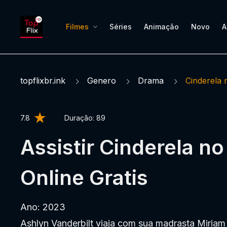
Filmes
Séries
Animação
Novo
A
topflixbr.ink
Genero
Drama
Cinderela 
7.8
Duração:
89
Assistir Cinderela no
Online Gratis
Ano: 2023
Ashlyn Vanderbilt viaja com sua madrasta Miriam