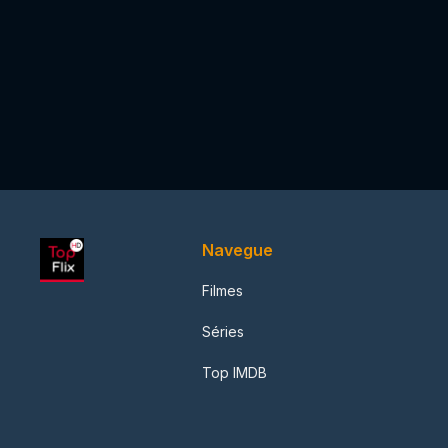
Navegue
Filmes
Séries
Top IMDB