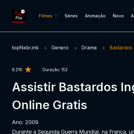
Filmes
Séries
Animação
Novo
A
topflixbr.ink
Genero
Drama
Bastardos 
8.216
Duração:
152
Assistir Bastardos In
Online Gratis
Ano: 2009
Durante a Segunda Guerra Mundial, na França, u