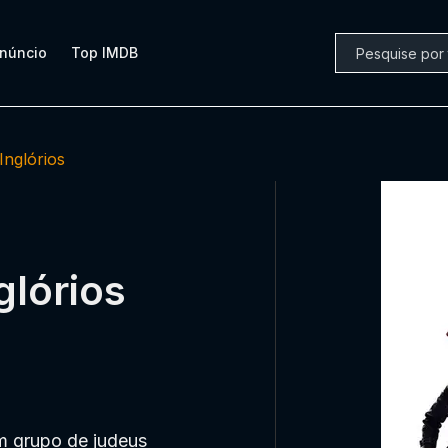
núncio
Top IMDB
Inglórios
glórios
m grupo de judeus