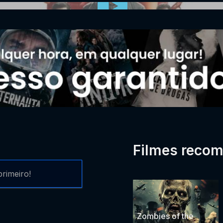
Filmes reco
rimeiro!
Zombies of the