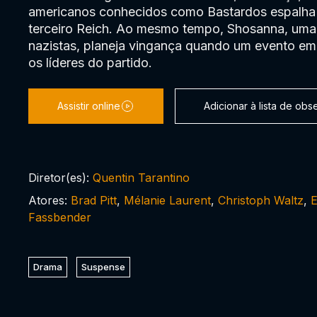
americanos conhecidos como Bastardos espalha o
terceiro Reich. Ao mesmo tempo, Shosanna, uma 
nazistas, planeja vingança quando um evento em
os líderes do partido.
Assistir online
Adicionar à lista de ob
Diretor(es):
Quentin Tarantino
Atores:
Brad Pitt
,
Mélanie Laurent
,
Christoph Waltz
,
E
Fassbender
Drama
Suspense