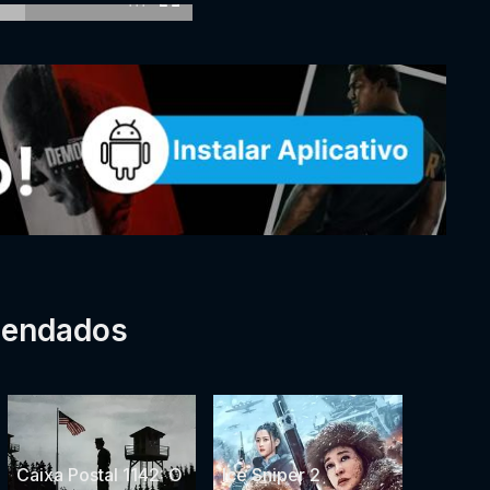
mendados
Caixa Postal 1142: O
Ice Sniper 2