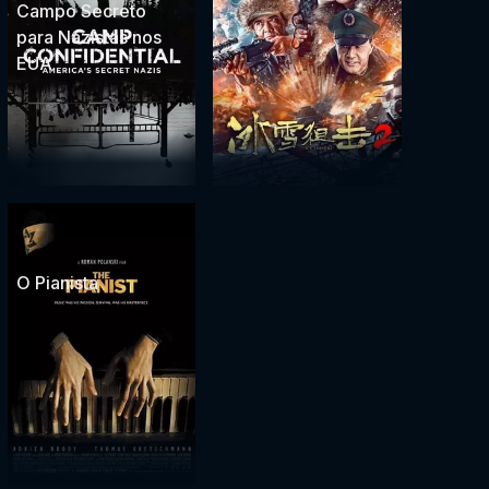
Campo Secreto
para Nazistas nos
EUA
O Pianista