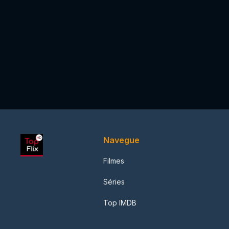
Navegue
Filmes
Séries
Top IMDB