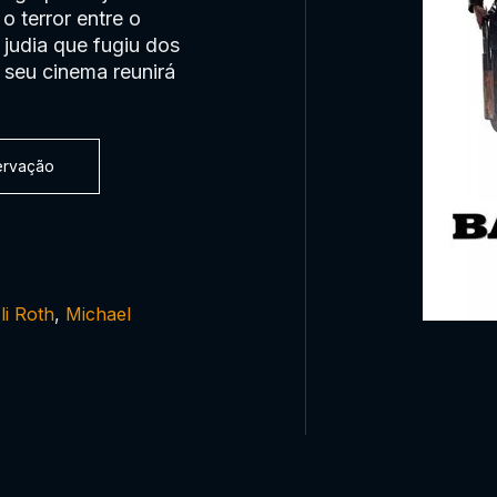
 terror entre o
judia que fugiu dos
 seu cinema reunirá
servação
li Roth
,
Michael
0:00:00 /
0:00