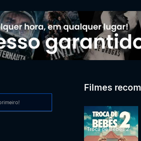
Filmes reco
rimeiro!
Troca de Bebês 2