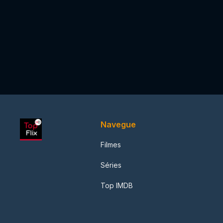
Navegue
Filmes
Séries
Top IMDB