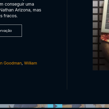
em conseguir uma
 Nathan Arizona, mas
s fracos.
servação
n Goodman
,
William
0:00:00 /
0:00