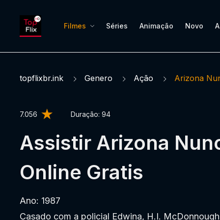
Filmes
Séries
Animação
Novo
A
topflixbr.ink
Genero
Ação
Arizona Nu
7.056
Duração:
94
Assistir Arizona Nun
Online Gratis
Ano: 1987
Casado com a policial Edwina, H.I. McDonnough