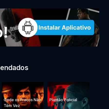
mendados
Onde os Fracos Não
Plantão Policial
Têm Vez