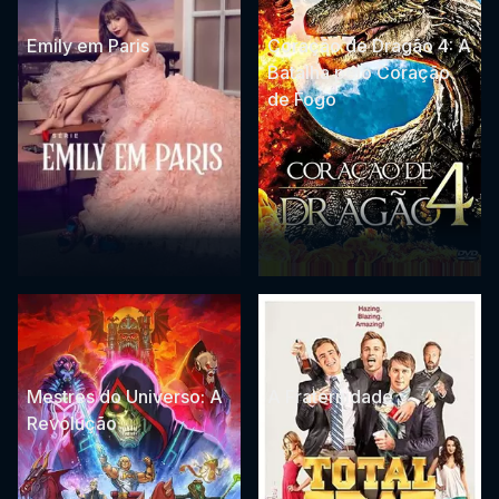
Emily em Paris
Coração de Dragão 4: A
Batalha pelo Coração
de Fogo
Mestres do Universo: A
A Fraternidade
Revolução