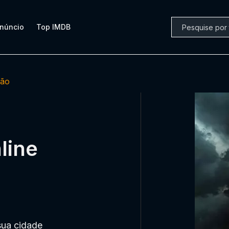
núncio
Top IMDB
são
line
sua cidade