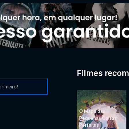
Filmes reco
rimeiro!
O Mapa das
Pequenas Coisas
Perfeitas