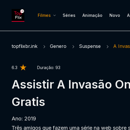
Filmes
Séries
Animação
Novo
A
topflixbr.ink
Genero
Suspense
A Inva
6.3
Duração:
93
Assistir A Invasão On
Gratis
Ano: 2019
Três amigos que fazem uma série na web sobre 