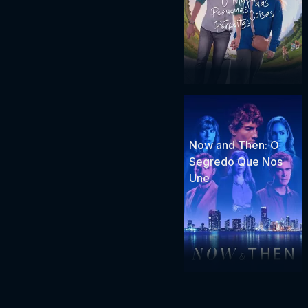
Now and Then: O
Segredo Que Nos
Une