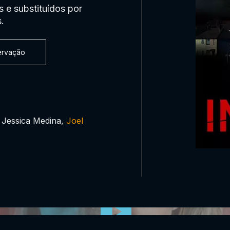
 e substituídos por
.
servação
 Jessica Medina,
Joel
0:00:00 /
0:00