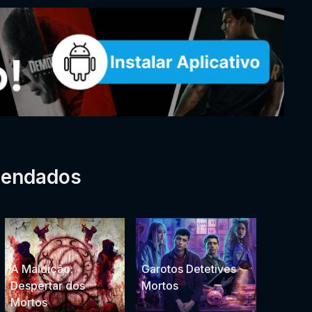
mendados
A Maldição:
Garotos Detetives
Despertar dos
Mortos
Mortos