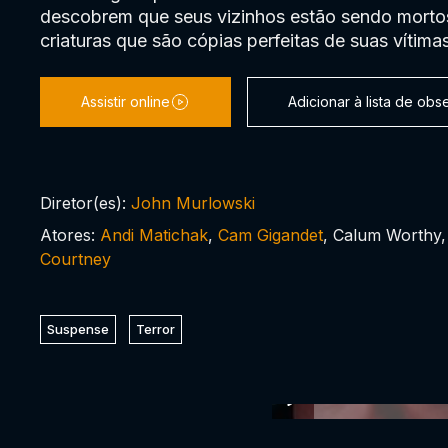
descobrem que seus vizinhos estão sendo mortos
criaturas que são cópias perfeitas de suas vítimas
Assistir online
Adicionar à lista de ob
Diretor(es):
John Murlowski
Atores:
Andi Matichak
,
Cam Gigandet
, Calum Worthy,
Courtney
Suspense
Terror