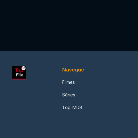
Navegue
Filmes
Séries
Top IMDB